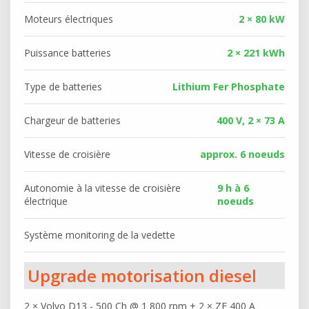
Moteurs électriques
2 × 80 kW
Puissance batteries
2 × 221 kWh
Type de batteries
Lithium Fer Phosphate
Chargeur de batteries
400 V, 2 × 73 A
Vitesse de croisière
approx. 6 noeuds
Autonomie à la vitesse de croisière
9 h à 6
électrique
noeuds
Système monitoring de la vedette
Upgrade motorisation diesel
2 × Volvo D13 - 500 Ch @ 1 800 rpm + 2 × ZF 400 A