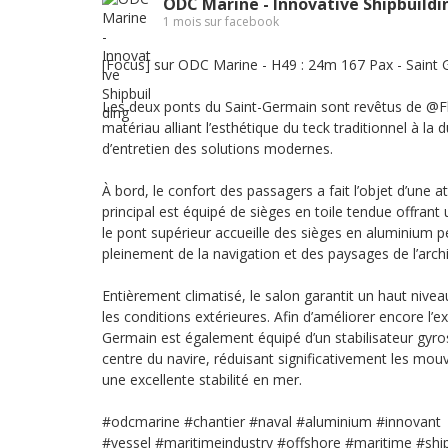
ODC Marine - Innovative Shipbuildi
1 mois sur facebook
[Focus] sur ODC Marine - H49 : 24m 167 Pax - Sain
Les deux ponts du Saint-Germain sont revêtus de
@Fl
matériau alliant l’esthétique du teck traditionnel à la dur
d’entretien des solutions modernes.
À bord, le confort des passagers a fait l’objet d’une at
principal est équipé de sièges en toile tendue offrant
le pont supérieur accueille des sièges en aluminium p
pleinement de la navigation et des paysages de l’archi
Entièrement climatisé, le salon garantit un haut nivea
les conditions extérieures. Afin d’améliorer encore l’e
Germain est également équipé d’un stabilisateur gyro
centre du navire, réduisant significativement les mou
une excellente stabilité en mer.
#odcmarine
#chantier
#naval
#aluminium
#innovant
#vessel
#maritimeindustry
#offshore
#maritime
#shi