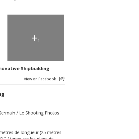
+
1
novative Shipbuilding
View on Facebook
ng
 Germain / Le Shooting Photos
 mètres de longueur (25 mètres
ODC Marine sur les plans de