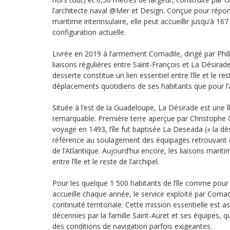
l’architecte naval
@Mer
et Design. Conçue pour répon
maritime interinsulaire, elle peut accueillir jusqu’à 1
configuration actuelle.
Livrée en 2019 à l’armement Comadile, dirigé par Phili
liaisons régulières entre Saint-François et La Désira
desserte constitue un lien essentiel entre l’île et le res
déplacements quotidiens de ses habitants que pour l’ac
Située à l’est de la Guadeloupe, La Désirade est une î
remarquable. Première terre aperçue par Christophe
voyage en 1493, l’île fut baptisée La Deseada (« la dé
référence au soulagement des équipages retrouvant en
de l’Atlantique. Aujourd’hui encore, les liaisons maritim
entre l’île et le reste de l’archipel.
Pour les quelque 1 500 habitants de l’île comme pour 
accueille chaque année, le service exploité par Comad
continuité territoriale. Cette mission essentielle est 
décennies par la famille Saint-Auret et ses équipes, q
des conditions de navigation parfois exigeantes.