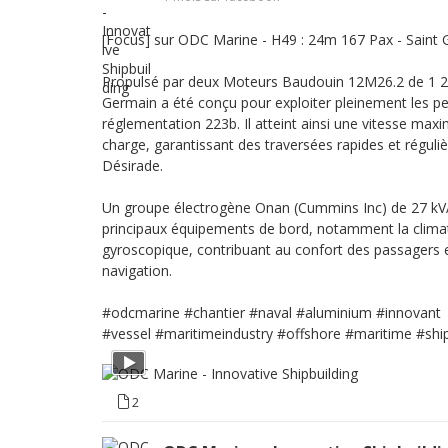
[Focus] sur ODC Marine - H49 : 24m 167 Pax - Saint
Propulsé par deux Moteurs Baudouin 12M26.2 de 1 20
Germain a été conçu pour exploiter pleinement les p
réglementation 223b. Il atteint ainsi une vitesse ma
charge, garantissant des traversées rapides et réguli
Désirade.
Un groupe électrogène Onan (Cummins Inc) de 27 kVA
principaux équipements de bord, notamment la climatis
gyroscopique, contribuant au confort des passagers et
navigation.
#odcmarine
#chantier
#naval
#aluminium
#innovant
#vessel
#maritimeindustry
#offshore
#maritime
#shi
2