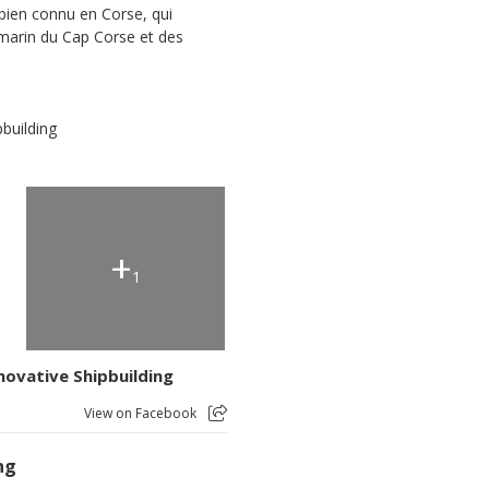
 bien connu en Corse, qui
marin du Cap Corse et des
pbuilding
+
1
novative Shipbuilding
View on Facebook
ng