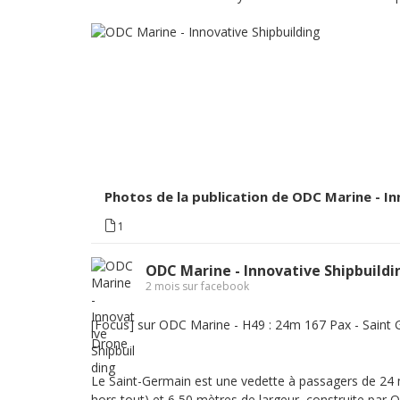
Photos de la publication de ODC Marine - In
1
ODC Marine - Innovative Shipbuildi
2 mois sur facebook
[Focus] sur ODC Marine - H49 : 24m 167 Pax - Saint
Drone
Le Saint-Germain est une vedette à passagers de 24
hors tout) et 6,50 mètres de largeur, construite par 