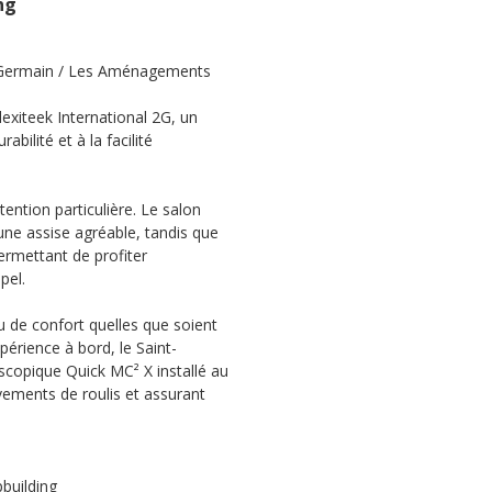
ng
t Germain / Les Aménagements
exiteek
International 2G, un
abilité et à la facilité
tention particulière. Le salon
 une assise agréable, tandis que
ermettant de profiter
pel.
u de confort quelles que soient
xpérience à bord, le Saint-
scopique Quick MC² X installé au
vements de roulis et assurant
pbuilding