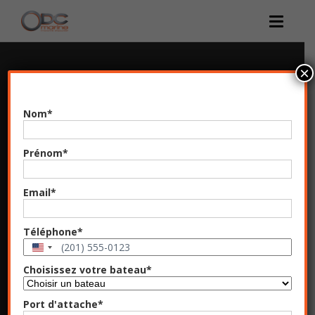
×
Nom
*
Prénom
*
Email
*
Téléphone
*
États-
Unis
Choisissez votre bateau
*
+1
Port d'attache
*