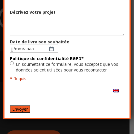
Décrivez votre projet
Date de livraison souhaitée
JJ
slash
VOTRE EXPERT EN CONSTRUCTION
Politique de confidentialité RGPD
*
MM
En soumettant ce formulaire, vous acceptez que vos
slash
NAVALE ALUMINIUM
données soient utilisées pour vous recontacter
AAAA
20 ans d’expérience • Navires passagers et bateaux de travail de 10 à 35 m
* Requis